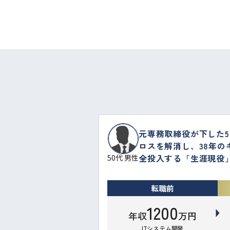
元専務取締役が下した5
ロスを解消し、38年の
全投入する「生涯現役
50代 男性
転職前
1200
年収
万円
ITシステム開発