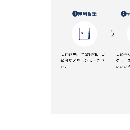
無料相談
1
2
ご連絡先、希望職種、ご
ご経歴
経歴などをご記入くださ
グし、
い。
いただ