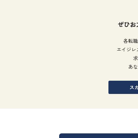
ぜひお
各転職
エイジレ
求
あな
ス