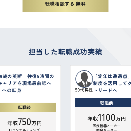
転職相談する 無料
担当した転職成功実績
9歳の英断 往復5時間の
「定年は通過点」
キャリアを現場最前線へ
制度を活用してグ
」への転身
トリードへ
50代 男性
転職前
転職後
1100
750
年収
万円
年収
万円
医療機器メーカー
ITコンサルティング
開発リーダー