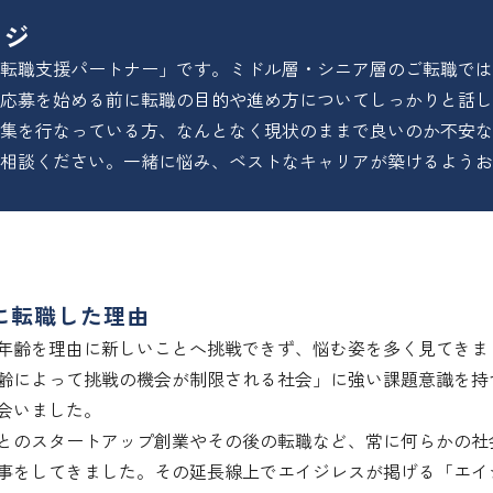
ージ
転職支援パートナー」です。ミドル層・シニア層のご転職では
応募を始める前に転職の目的や進め方についてしっかりと話し
集を行なっている方、なんとなく現状のままで良いのか不安な
相談ください。一緒に悩み、ベストなキャリアが築けるようお
に転職した理由
年齢を理由に新しいことへ挑戦できず、悩む姿を多く見てきま
齢によって挑戦の機会が制限される社会」に強い課題意識を持
会いました。

とのスタートアップ創業やその後の転職など、常に何らかの社
事をしてきました。その延長線上でエイジレスが掲げる「エイ