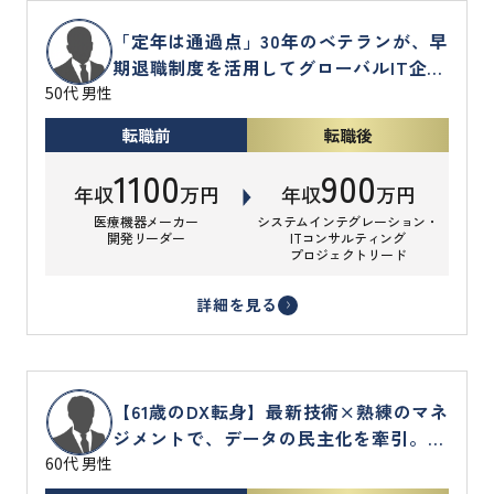
「定年は通過点」30年のベテランが、早
期退職制度を活用してグローバルIT企業
のプロジェクトリードへ
50代 男性
転職前
転職後
1100
900
年収
万円
年収
万円
医療機器メーカー
システムインテグレーション・
開発リーダー
ITコンサルティング
プロジェクトリード
詳細を見る
【61歳のDX転身】最新技術×熟練のマネ
ジメントで、データの民主化を牽引。独
立系SIerの雄で挑む第2のエンジニア人
60代 男性
生