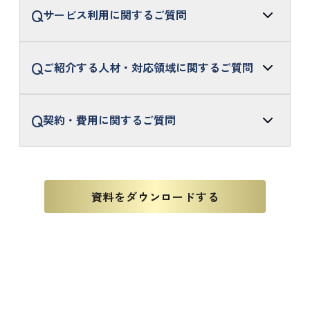
Q
サービス利用に関するご質問
人材紹介サービスを検討しています、サービス資料をも
らうことはできますか？
Q
ご紹介する人材・対応領域に関するご質問
はい、ダウンロードが可能です。
こちらから資料のダウンロードをお願いします。
候補者はどのように選定していますか？
Q
専任担当者が候補者と面談を行い、経歴と志向性を精査して
契約・費用に関するご質問
います。
サービス導入を検討しています、相談からも可能でしょ
単なる条件照合ではなく、数値化できない「現場対応力」や
うか？
紹介手数料について教えてください。
「組織課題の解決経験」まで把握します。
はい、ご相談からも可能です。契約形態やご紹介可能な人
紹介手数料は、採用決定者の想定年収等に一定の料率を乗じ
貴社のご要望と社風に適合する即戦力のみを厳選してご紹介
材、コスト感などキャリアアドバイザーがお答えします。
て算出されます。
します。
資料をダウンロードする
こちらにお気軽にお問い合わせください。
完全成功報酬型のため、候補者の入社が確定するまで費用は
一切発生いたしません。
※採用ポジションや諸条件により料率の変動があるため、詳
採用が難航しているポジションでも相談できますか？
採用決定までの期間はどのくらいですか？
細は担当者より個別にご案内いたします。
はい、まずは現状の求人票をお見せください。プロの視点で
ポジションにより異なりますが、最短で数週間の実績もござ
「採用戦略」を再定義します。
います。まずはご希望を伺ったうえで、実際のスケジュール
他社で苦戦している難易度の高い要件でも、アプローチの角
をご案内いたします。
採用した人材が早期退職した場合、どうなりますか？
度を変えることで採用成功へと導きます。
万が一、弊社経由で入社された方が早期に退職された場合