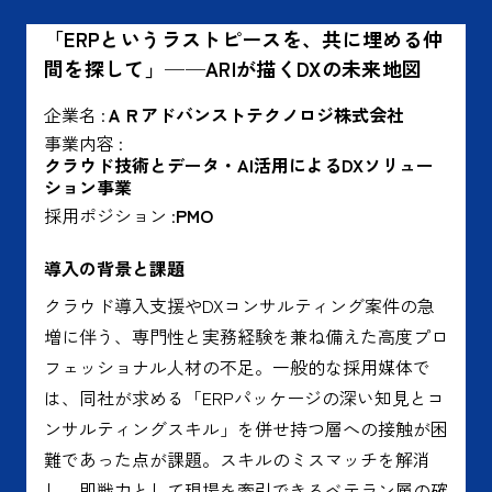
「ERPというラストピースを、共に埋める仲
間を探して」──ARIが描くDXの未来地図
企業名 :
ＡＲアドバンストテクノロジ株式会社
事業内容 :
クラウド技術とデータ・AI活用によるDXソリュー
ション事業
採用ポジション :
PMO
導入の背景と課題
クラウド導入支援やDXコンサルティング案件の急
増に伴う、専門性と実務経験を兼ね備えた高度プロ
フェッショナル人材の不足。一般的な採用媒体で
は、同社が求める「ERPパッケージの深い知見とコ
ンサルティングスキル」を併せ持つ層への接触が困
難であった点が課題。スキルのミスマッチを解消
し、即戦力として現場を牽引できるベテラン層の確