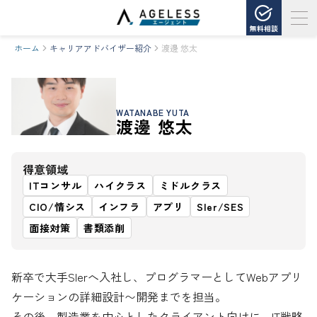
無料相談
ホーム
キャリアアドバイザー紹介
渡邊 悠太
WATANABE YUTA
渡邊 悠太
得意領域
ITコンサル
ハイクラス
ミドルクラス
CIO/情シス
インフラ
アプリ
SIer/SES
面接対策
書類添削
新卒で大手SIerへ入社し、プログラマーとしてWebアプリ
ケーションの詳細設計〜開発までを担当。

その後、製造業を中心としたクライアント向けに、IT戦略