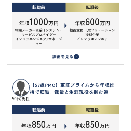
転職前
転職後
1000
600
年収
万円
年収
万円
電機メーカー直系ITシステム・
技術支援・DXソリューション
サービスプロバイダー
提供企業
インフラエンジニア/マネージ
インフラエンジニア
ャー
詳細を見る
【57歳PMO】東証プライムから年収維
持で転職。裁量と生涯現役を掴む道
50代 男性
転職前
転職後
850
850
年収
万円
年収
万円