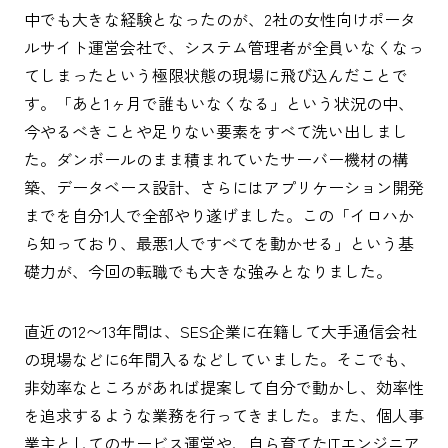
中でも大きな経験となったのが、2社の女性向けポータ
ルサイト運営会社で、システム管理者が全員いなくなっ
てしまったという極限状態の現場に飛び込んだことで
す。「あと1ヶ月で誰もいなくなる」という状況の中、
今やるべきことや足りない要素をすべて洗い出しまし
た。ダンボールのまま積まれていたサーバー機材の構
築、データベース設計、さらにはアプリケーション開発
までを自分1人で全部やり遂げました。この「イロハか
ら知っており、最悪1人ですべてを動かせる」という基
礎力が、今回の転職でも大きな強みとなりました。
直近の12〜13年間は、SES企業に在籍して大手通信会社
の現場などに6年間入るなどしていました。そこでも、
非効率なところがあれば提案して自分で動かし、効率性
を追求するような業務を行ってきました。また、個人事
業主としてのサービス運営や、自ら育てたITエンジニア