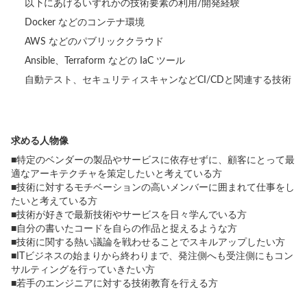
以下にあげるいずれかの技術要素の利用/開発経験
Docker などのコンテナ環境
AWS などのパブリッククラウド
Ansible、Terraform などの IaC ツール
自動テスト、セキュリティスキャンなどCI/CDと関連する技術
求める人物像
■特定のベンダーの製品やサービスに依存せずに、顧客にとって最
適なアーキテクチャを策定したいと考えている方
■技術に対するモチベーションの高いメンバーに囲まれて仕事をし
たいと考えている方
■技術が好きで最新技術やサービスを日々学んでいる方
■自分の書いたコードを自らの作品と捉えるような方
■技術に関する熱い議論を戦わせることでスキルアップしたい方
■ITビジネスの始まりから終わりまで、発注側へも受注側にもコン
サルティングを行っていきたい方
■若手のエンジニアに対する技術教育を行える方