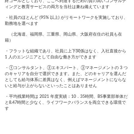
終ゴールとしており、ここへ到達するための質の高いコンサルテ
ィングと教育サービスの両方を当社は兼ね備えています
・社員のほとんど (95% 以上) がリモートワークを実施しており、
勤務地を選べます
（北海道、福岡県、三重県、岡山県、大阪府在住の社員も在
籍）
・フラットな組織であり、社員に上下関係はなく、入社直後から
1 人のエンジニアとして自由な働き方ができます
・①コンサルタント、②エキスパート、③マネージメントの 3 つ
のキャリアを自分で選択できます。また、どのキャリアを選んだ
としても給与体系に差異はなく、例えばマネージメントにならな
いと給与が上がらないといったことはありません
・平均残業時間は 2021 年度実績：10．35時間、BS事業部単体だ
と8.47時間と少なく、ライフワークバランスを両立できる環境で
す