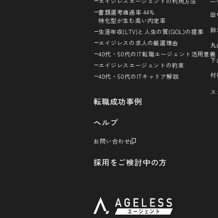
エイジレスエージェントの利用方法
書類選考通過率 44%
田
特化型が生む高い内定率
鈴
生涯年収(LTV)と人生の質(QOL)の提案
エイジレスの求人の厳選理由
丸
40代・50代のIT転職エージェント活用意義
下
エイジレスエージェントの約束
村
40代・50代のITキャリア解説
ス
転職成功事例
ヘルプ
お問い合わせ
採用をご検討中の方