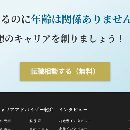
するのに
年齢は関係ありませ
想のキャリアを創りましょう！
キャリアアドバイザー紹介
インタビュー
本 元樹
熊谷 彩
内定者インタビュー
企業インタビュー
浦 麻未
益田 くるみ