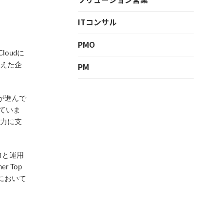
ITコンサル
PMO
oudに
PM
迎えた企
トが進んで
していま
強力に支
力と運用
 Top
トにおいて