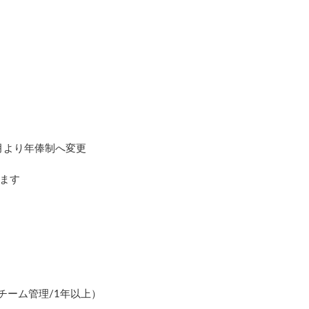
3月より年俸制へ変更
みます
チーム管理/1年以上）