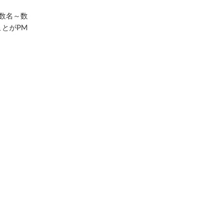
数名～数
とがPM