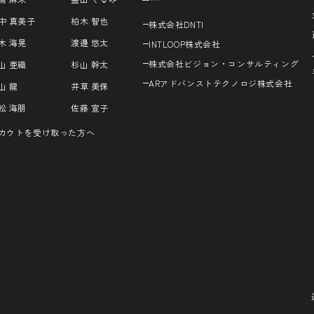
中 真美子
柏木 智也
株式会社DNTI
木 海晃
渡邊 悠太
INTLOOP株式会社
株式会社ビジョン・コンサルティング
山 亜織
杉山 幹太
ARアドバンストテクノロジ株式会社
山 龍
井草 美保
松 海朋
佐藤 宣子
カウトを受け取った方へ