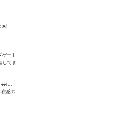
ud
d
プゲート
推進してま
と共に、
存在感の