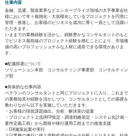
仕事内容
金融、流通、製造業界などエンタープライズ領域の大手事業会社
様において年々複雑化・大規模化しているプロジェクトを円滑に
管理・推進し、お客様のビジネスを成功に導く一員として活躍い
ただきます。
いままでの業務経験を活かし、経験豊かなコンサルタントのもと
でビジネス最前線のプロジェクト経験を積むことにより、市場価
値の高いプロフェッショナルな人材に成長できる環境がありま
す。
■配属部署について
ソリューション本部 コンサルティング事業部 コンサルティン
グ部
■具体的な仕事内容
ベテランのコンサルタントと同じプロジェクトに入り、これまで
の業務知見や経験を活かしつつ、コンサルタントとしての基礎を
教わりながら以下を実施していただきます。
・お客様の現状課題抽出、分析、解決策の提案
・プロジェクト上流(RFP策定・調達戦略策定・システム化計画・
要件定義工程）から開発や移行運用工程までの推進支援
・DX施策起案や実行
上記業務の遂行に伴う資料作成やデータ分析／とりまとめ、社内