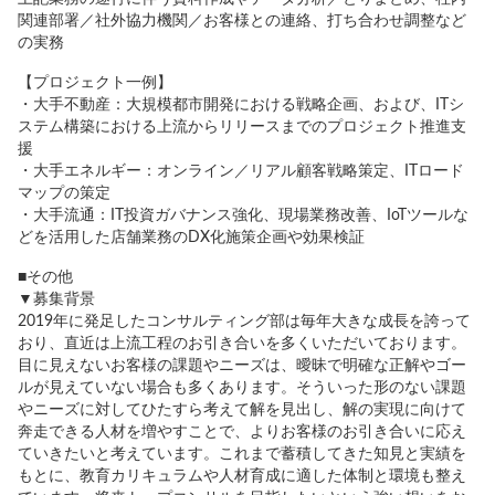
関連部署／社外協力機関／お客様との連絡、打ち合わせ調整など
の実務
【プロジェクト一例】
・大手不動産：大規模都市開発における戦略企画、および、ITシ
ステム構築における上流からリリースまでのプロジェクト推進支
援
・大手エネルギー：オンライン／リアル顧客戦略策定、ITロード
マップの策定
・大手流通：IT投資ガバナンス強化、現場業務改善、IoTツールな
どを活用した店舗業務のDX化施策企画や効果検証
■その他
▼募集背景
2019年に発足したコンサルティング部は毎年大きな成長を誇って
おり、直近は上流工程のお引き合いを多くいただいております。
目に見えないお客様の課題やニーズは、曖昧で明確な正解やゴー
ルが見えていない場合も多くあります。そういった形のない課題
やニーズに対してひたすら考えて解を見出し、解の実現に向けて
奔走できる人材を増やすことで、よりお客様のお引き合いに応え
ていきたいと考えています。これまで蓄積してきた知見と実績を
もとに、教育カリキュラムや人材育成に適した体制と環境も整え