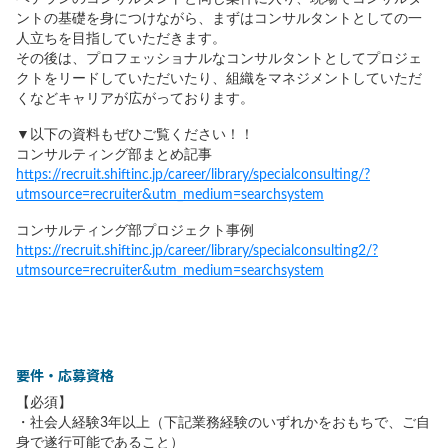
ントの基礎を身につけながら、まずはコンサルタントとしての一
人立ちを目指していただきます。
その後は、プロフェッショナルなコンサルタントとしてプロジェ
クトをリードしていただいたり、組織をマネジメントしていただ
くなどキャリアが広がっております。
▼以下の資料もぜひご覧ください！！
コンサルティング部まとめ記事
https://recruit.shiftinc.jp/career/library/specialconsulting/?
utmsource=recruiter&utm_medium=searchsystem
コンサルティング部プロジェクト事例
https://recruit.shiftinc.jp/career/library/specialconsulting2/?
utmsource=recruiter&utm_medium=searchsystem
要件・応募資格
【必須】
・社会人経験3年以上（下記業務経験のいずれかをおもちで、ご自
身で遂行可能であること）