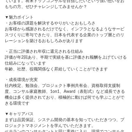
ています。将来トップコンサルを目指したいという強い想いをお
もちの方、ぜひチャレンジしてみませんか？
▼魅力ポイント
・お客様の課題を解決するやりがいとおもしろさ
お客様から感謝されるだけでなく、インフラとなるようなサービ
スづくりに寄与できたり、日本を代表する企業のトップ層とのリ
レーションを築けるおもしろみがあります
・正当に評価され年収に還元される仕組み
評価が年2回あり、半期で実績を基に評価され報酬を上げていける
仕組みになっています
年齢、社歴、役職関係なく昇給していくことができます
・成長環境が充実
社内検定、勉強会、プロジェクト事例共有会、資格取得支援制
度、コンサル家庭教師、1on1、Award（表彰式）など成長できる
機会は多く提供されており、積極的に動けば何でも学ぶことがで
きる環境です
▼キャリアパス
まずは品質保証、システム開発の基本を知っていただきつつ、プ
ロジェクトマネジメントを学んでいただきます。
ベテランのコンサルタントと同じ案件に入り、現場でコンサルタ