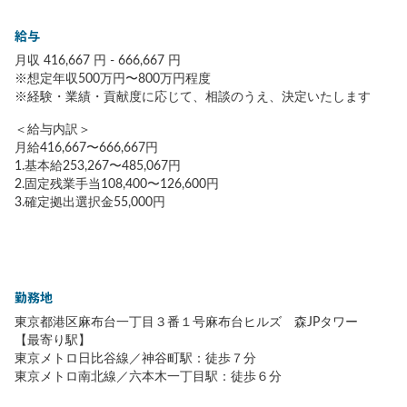
給与
月収 416,667 円 - 666,667 円
※想定年収500万円〜800万円程度
※経験・業績・貢献度に応じて、相談のうえ、決定いたします
＜給与内訳＞
月給416,667〜666,667円
1.基本給253,267〜485,067円
2.固定残業手当108,400〜126,600円
3.確定拠出選択金55,000円
勤務地
東京都港区麻布台一丁目３番１号麻布台ヒルズ 森JPタワー
【最寄り駅】
東京メトロ日比谷線／神谷町駅：徒歩７分
東京メトロ南北線／六本木一丁目駅：徒歩６分