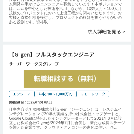
ム開発を手がけるエンジニアを募集しています！本ポジションで
は、Javaを中心とした技術を活用しながら、10数人月～100人月
規模のプロジェクトにおいて上流工程から関与いただきます。お
客様と直接仕様を検討し、プロジェクトの根幹を担うやりがいの
ある役割です。資格取
...
求人詳細を見る >
【G-gen】フルスタックエンジニア
サーバーワークスグループ
エンジニア
年収700～1,000万円
リモートワーク
情報更新日：
2025/07/01 08:21
仕事内容 会社概要株式会社G-gen（ジージェン）は、システムイ
ンテグレーションで20年の実績を持つ株式会社トップゲートと、
Google Cloudに特化したインテグレーターとして2021年8月に設
立した株式会社G-genが2024年7月に合併し、新たな成長ステージ
を迎えた企業です。クラウドテクノロジーの進化に伴い、企
...