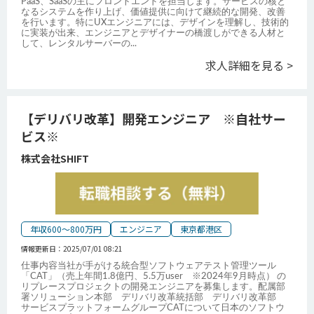
PaaS、SaaSの主にフロントエンドを担当します。サービスの核と
なるシステムを作り上げ、価値提供に向けて継続的な開発、改善
を行います。特にUXエンジニアには、デザインを理解し、技術的
に実装が出来、エンジニアとデザイナーの橋渡しができる人材と
して、レンタルサーバーの
...
求人詳細を見る >
【デリバリ改革】開発エンジニア ※自社サー
ビス※
株式会社SHIFT
年収600～800万円
エンジニア
東京都港区
情報更新日：
2025/07/01 08:21
仕事内容当社が手がける統合型ソフトウェアテスト管理ツール
「CAT」（売上年間1.8億円、5.5万user ※2024年9月時点） の
リプレースプロジェクトの開発エンジニアを募集します。配属部
署ソリューション本部 デリバリ改革統括部 デリバリ改革部
サービスプラットフォームグループCATについて日本のソフトウ