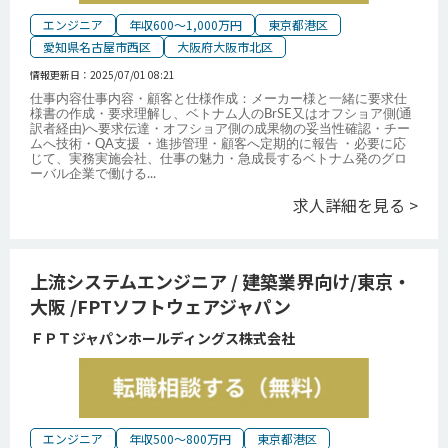
エンジニア
年収600～1,000万円
東京都港区
愛知県名古屋市西区
大阪府大阪市北区
情報更新日：
2025/07/01 08:21
仕事内容仕事内容・顧客と仕様作成：メーカー様と一緒に要求仕
様書の作成・要求理解し、ベトナム人のBrSE又はオフショア側(通
訳者経由)へ要求伝達・オフショア側の成果物の妥当性確認・チー
ムへ技術・QA支援 ・進捗管理・顧客へ定期的に報告 ・必要に応
じて、実務実施会社、仕事の魅力・急成長するベトナム発のグロ
ーバル企業で働ける
...
求人詳細を見る >
上流システムエンジニア / 建築業界向け/東京・
大阪 /FPTソフトウェアジャパン
ＦＰＴジャパンホールディングス株式会社
エンジニア
年収500～800万円
東京都港区