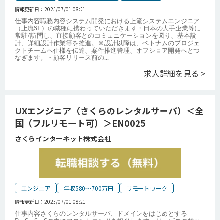
情報更新日：
2025/07/01 08:21
仕事内容職務内容システム開発における上流システムエンジニア
（上流SE）の職種に携わっていただきます・日本の大手企業等に
常駐/訪問し、直接顧客とのコミュニケーションを図り、基本設
計、詳細設計作業等を推進。※設計以降は、ベトナムのプロジェ
クトチームへ仕様を伝達、案件推進管理、オフショア開発へとつ
なぎます。・顧客リリース前の
...
求人詳細を見る >
UXエンジニア（さくらのレンタルサーバ）＜全
国（フルリモート可）＞EN0025
さくらインターネット株式会社
エンジニア
年収580～700万円
リモートワーク
情報更新日：
2025/07/01 08:21
仕事内容さくらのレンタルサーバ、ドメインをはじめとする