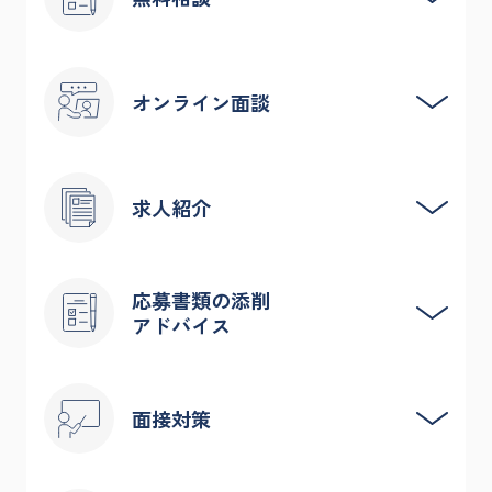
費用は一切かかりません。企業からの成功報酬で運
オンライン面談
営しているため、求職者さまの費用負担は一切あり
ません。
転職の悩みや要望をキャリアエージェントが丁寧に
求人紹介
ヒアリング。
顔の見える安心感の中で、あなたの価値を最大限に
引き出すキャリアプランを共に構築していきます。
経験豊富な40代・50代の価値を正しく評価する企業
応募書類の添削
アドバイス
を厳選してご紹介。
あなたのスキルや志向性にマッチした案件を提案し
ます。
これまでの豊富なキャリアを、企業の採用担当者の
面接対策
単なる条件マッチングではなく、社風や現場の雰囲
目に留まる「強み」へと言語化します。
気まで考慮した、長く活躍できる場を見つけ出しま
職務経歴書の書き方一つで、書類通過率は大きく変
す。