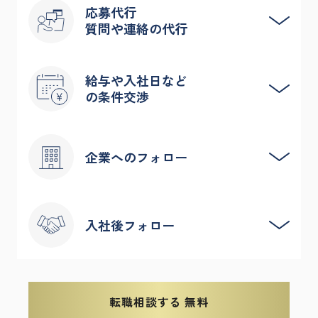
わるもの。
想定される質問への回答準備はもちろん、あなたの
応募代行
あなたの実績をどう表現すれば最も効果的に伝わる
質問や連絡の代行
強みを企業の課題解決に結びつける伝え方をレクチ
か、具体的かつ実践的なアドバイスを行い、選考の
ャーします。
土台を強固にします。
模擬面接等を通じて、客観的なフィードバックを行
煩雑な応募手続きはすべてエージェントが代行しま
給与や入社日など
い、自信を持って本番に臨めるようサポート。
の条件交渉
す。複数の企業へ並行して応募する場合も、進捗状
企業の採用背景を熟知しているからこそできる、的
況を一括管理。
を射た対策で合格率を高めます。
自己分析や面接準備など、転職活動の本質的な部分
「直接は聞きにくい残業代や福利厚生の本音」や
企業へのフォロー
に集中いただけます。
「選考結果の確認」なども、エージェントが窓口と
忙しい就業中の方でも、機会を逃すことなく効率的
なり企業へ確認します。
に選考を進めることが可能です。
聞き方一つで印象が変わる繊細なコミュニケーショ
面接の場で伝えきれなかった補足事項や、面接後の
入社後フォロー
ンをプロが担当することで、企業との良好な関係を
前向きな意欲などを、エージェントから企業担当者
保ったまま、必要な情報を正確に引き出すことがで
へプッシュします。
きます。
選考の合間にもあなたの魅力を伝え続けることで、
新しい環境でスムーズに立ち上がれるよう、入社後
採用の可能性を最後まで追求。企業側の懸念点を払
もご連絡を取り合える環境づくりを行っています。
転職相談する 無料
拭し、内定への最後の一押しを後押しします。