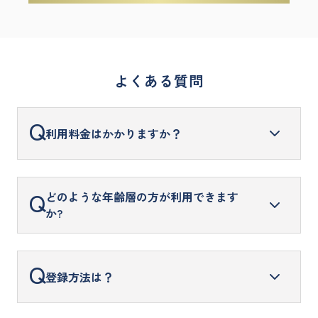
よくある質問
Q
利用料金はかかりますか？
サービスはすべて無料でご利用いただけます。
Q
どのような年齢層の方が利用できます
か?
40代、50代の方に数多くご利用いただいておりま
Q
登録方法は？
す。また直近では30代の方のご利用も増えつつあ
ります。