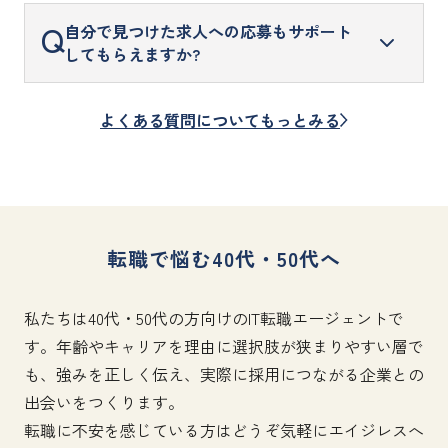
Webサイトの登録フォームから、お名前や経歴な
Q
自分で見つけた求人への応募もサポート
どの必要事項を入力して送信してください。
してもらえますか?
「ご登録フォーム」は
こちら
弊社で取り扱いがある、または弊社から推薦可能
よくある質問についてもっとみる
「エイジレスエージェントの利用方法」は
こちら
な企業であればサポート可能ですのでご相談くだ
さい。
転職で悩む40代・50代へ
私たちは40代・50代の方向けのIT転職エージェントで
す。年齢やキャリアを理由に選択肢が狭まりやすい層で
も、強みを正しく伝え、実際に採用につながる企業との
出会いをつくります。
転職に不安を感じている方はどうぞ気軽にエイジレスへ