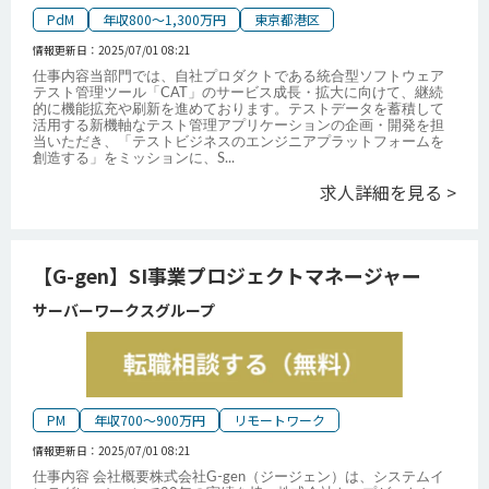
PdM
年収800～1,300万円
東京都港区
情報更新日：
2025/07/01 08:21
仕事内容当部門では、自社プロダクトである統合型ソフトウェア
テスト管理ツール「CAT」のサービス成長・拡大に向けて、継続
的に機能拡充や刷新を進めております。テストデータを蓄積して
活用する新機軸なテスト管理アプリケーションの企画・開発を担
当いただき、「テストビジネスのエンジニアプラットフォームを
創造する」をミッションに、S
...
求人詳細を見る >
【G-gen】SI事業プロジェクトマネージャー
サーバーワークスグループ
PM
年収700～900万円
リモートワーク
情報更新日：
2025/07/01 08:21
仕事内容 会社概要株式会社G-gen（ジージェン）は、システムイ