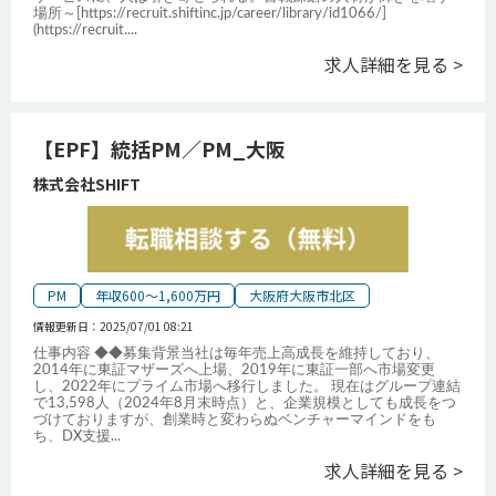
場所～[https://recruit.shiftinc.jp/career/library/id1066/]
(https://recruit.
...
求人詳細を見る >
【EPF】統括PM／PM_大阪
株式会社SHIFT
PM
年収600～1,600万円
大阪府大阪市北区
情報更新日：
2025/07/01 08:21
仕事内容 ◆◆募集背景当社は毎年売上高成長を維持しており、
2014年に東証マザーズへ上場、2019年に東証一部へ市場変更
し、2022年にプライム市場へ移行しました。 現在はグループ連結
で13,598人（2024年8月末時点）と、企業規模としても成長をつ
づけておりますが、創業時と変わらぬベンチャーマインドをも
ち、DX支援
...
求人詳細を見る >