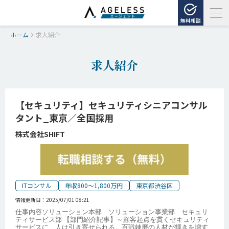
無料相談
ホーム
求人紹介
求人紹介
【セキュリティ】セキュリティシニアコンサル
タント_東京／全国採用
株式会社SHIFT
ITコンサル
年収800～1,800万円
東京都渋谷区
情報更新日：
2025/07/01 08:21
仕事内容ソリューション本部 ソリューション事業部 セキュリ
ティサービス部 【部門紹介記事】～顧客起点を貫くセキュリティ
サービスに、人は引き寄せられる。百戦錬磨の人材が輝きを増す