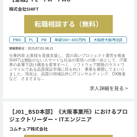
株式会社SHIFT
PMO
PL
PM
年収500～800万円
大阪府大阪市北区
情報更新日：
2025/07/01 08:21
仕事内容 お客様を直接支援し、質の高いプロジェクト運営を推進
SHIFTは無駄のないスマートな社会の実現への第一歩として、IT業
界の多重下請け構造を変革すべく、ソフトウェア開発のラストワ
ンマイルである品質保証市場に目を向け、事業を展開してまいり
ました。現在は、品質の領域以外にITコンサルティング、DX推進
など、さまざまな
...
求人詳細を見る >
【J01_BSD本部】《大阪事業所》におけるプロ
ジェクトリーダー・ITエンジニア
コムチュア株式会社